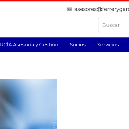
asesores@ferrerygar
CÍA Asesoría y Gestión
Socios
Servicios