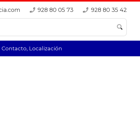
cia.com
928 80 05 73
928 80 35 42
Contacto, Localización